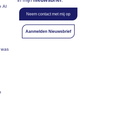
in mijn
nieuwsbrief
.
e AI
Neem contact met mij op
Aanmelden Nieuwsbrief
r was
e