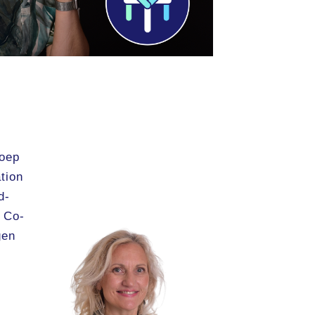
roep
tion
d-
t Co-
gen