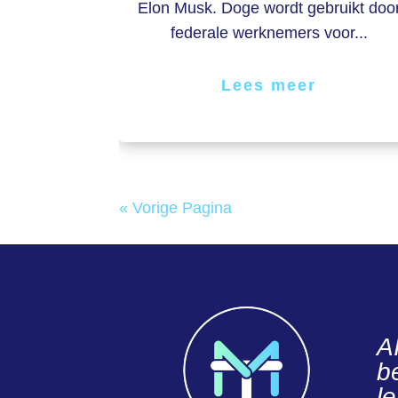
Elon Musk. Doge wordt gebruikt doo
federale werknemers voor...
Lees meer
« Vorige Pagina
A
be
l