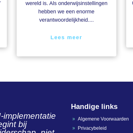
r
wereld is. Als onderwijsinstellingen
hebben we een enorme
verantwoordelijkheid....
Lees meer
Handige links
I-implementatie
Algemene Voorwaarden
9
gint bij
Privacybeleid
9
eiderschap, niet