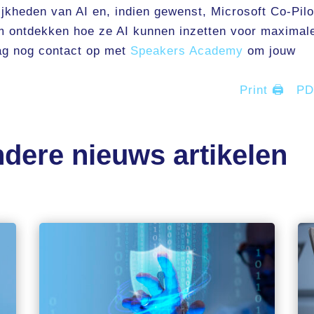
jkheden van AI en, indien gewenst, Microsoft Co-Pilo
m ontdekken hoe ze AI kunnen inzetten voor maximal
aag nog contact op met
Speakers Academy
om jouw
Print 🖨
P
dere nieuws artikelen