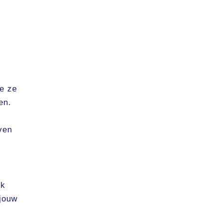
e ze
en.
ven
Ik
 jouw