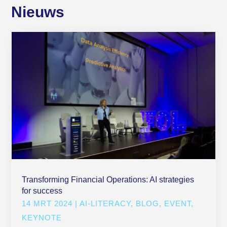
Nieuws
Transforming Financial Operations: AI strategies
for success
14 MRT 2024
|
AI-LITERACY
,
BLOG
,
EVENT
,
KEYNOTE