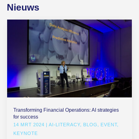
Nieuws
Transforming Financial Operations: AI strategies
for success
14 MRT 2024
|
AI-LITERACY
,
BLOG
,
EVENT
,
KEYNOTE