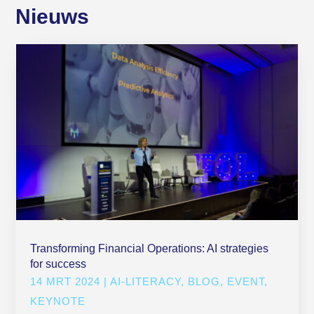
Nieuws
Transforming Financial Operations: AI strategies
for success
14 MRT 2024
|
AI-LITERACY
,
BLOG
,
EVENT
,
KEYNOTE