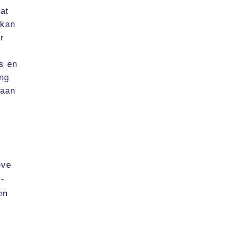
at
 kan
r
s en
ing
 aan
eve
I-
en