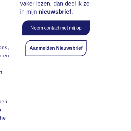
vaker lezen, dan deel ik ze
in mijn
nieuwsbrief
.
Neem contact met mij op
ans,
Aanmelden Nieuwsbrief
n en
n
pen.
n
che