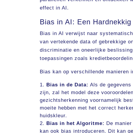
effect in AI.
Bias in AI: Een Hardnekki
Bias in AI verwijst naar systematisc
van vertekende data of gebrekkige o
discriminatie en oneerlijke beslissin
toepassingen zoals kredietbeoordelin
Bias kan op verschillende manieren i
Bias in de Data:
Als de gegevens 
zijn, zal het model deze vooroordele
gezichtsherkenning voornamelijk bes
moeite hebben met het correct herk
huidskleur.
Bias in het Algoritme:
De manier 
kan ook bias introduceren. Dit kan g