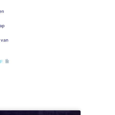
en
tap
 van
DF