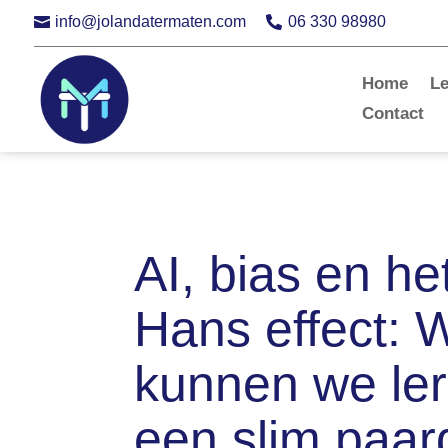
info@jolandatermaten.com
06 330 98980


Home
L
Contact
AI, bias en he
Hans effect: 
kunnen we le
een slim paar