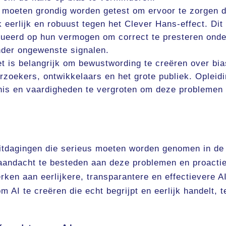
moeten grondig worden getest om ervoor te zorgen d
k eerlijk en robuust tegen het Clever Hans-effect. Dit
ueerd op hun vermogen om correct te presteren onde
nder ongewenste signalen.
t is belangrijk om bewustwording te creëren over bia
rzoekers, ontwikkelaars en het grote publiek. Opleid
nis en vaardigheden te vergroten om deze problemen
 uitdagingen die serieus moeten worden genomen in de
aandacht te besteden aan deze problemen en proacti
en aan eerlijkere, transparantere en effectievere A
om AI te creëren die echt begrijpt en eerlijk handelt, t