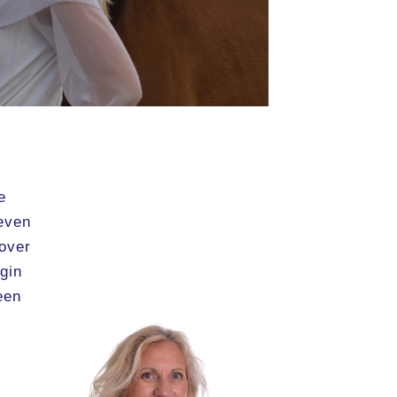
e
 even
 over
gin
een