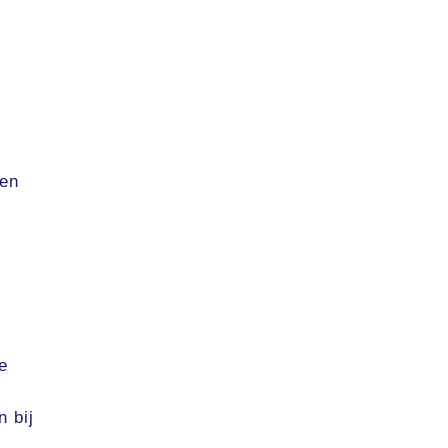
d
-
ben
-
e
n bij