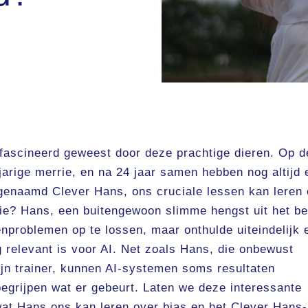
gefascineerd geweest door deze prachtige dieren. Op d
-jarige merrie, en na 24 jaar samen hebben nog altijd
, genaamd Clever Hans, ons cruciale lessen kan leren
tie? Hans, een buitengewoon slimme hengst uit het be
nproblemen op te lossen, maar onthulde uiteindelijk 
 relevant is voor AI. Net zoals Hans, die onbewust
ijn trainer, kunnen AI-systemen soms resultaten
egrijpen wat er gebeurt. Laten we deze interessante
wat Hans ons kan leren over bias en het Clever Hans-