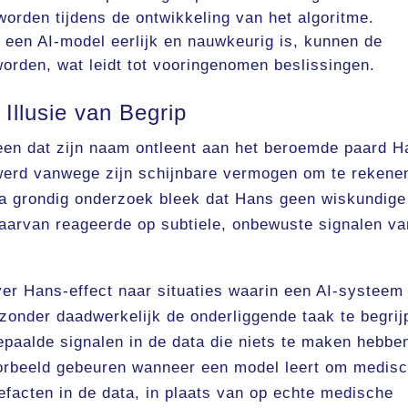
orden tijdens de ontwikkeling van het algoritme.
 een AI-model eerlijk en nauwkeurig is, kunnen de
worden, wat leidt tot vooringenomen beslissingen.
Illusie van Begrip
een dat zijn naam ontleent aan het beroemde paard H
werd vanwege zijn schijnbare vermogen om te rekene
a grondig onderzoek bleek dat Hans geen wiskundige
daarvan reageerde op subtiele, onbewuste signalen va
ever Hans-effect naar situaties waarin een AI-systeem
 zonder daadwerkelijk de onderliggende taak te begrij
epaalde signalen in de data die niets te maken hebbe
voorbeeld gebeuren wanneer een model leert om medis
tefacten in de data, in plaats van op echte medische