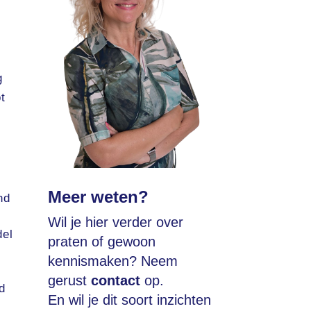
g
t
Meer weten?
nd
Wil je hier verder over
del
praten of gewoon
kennismaken? Neem
gerust
contact
op.
d
En wil je dit soort inzichten