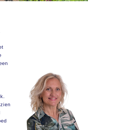
k
n
et
e
 een
ok.
 zien
I
oed