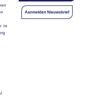
een
en
Aanmelden Nieuwsbrief
r te
ing
AI