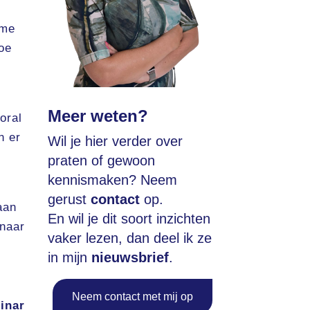
 me
oe
Meer weten?
oral
n er
Wil je hier verder over
praten of gewoon
kennismaken? Neem
gerust
contact
op.
aan
En wil je dit soort inzichten
rnaar
vaker lezen, dan deel ik ze
in mijn
nieuwsbrief
.
Neem contact met mij op
inar