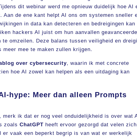
Tijdens dit webinar werd me opnieuw duidelijk hoe AI 
y. Aan de ene kant helpt AI ons om systemen sneller 
fwijkingen in data kan detecteren en bedreigingen kan
iken hackers AI juist om hun aanvallen geavanceerde
te omzeilen. Deze balans tussen veiligheid en dreig
s meer mee te maken zullen krijgen.
ablog over cybersecurity
, waarin ik met concrete
 zien hoe AI zowel kan helpen als een uitdaging kan
AI-hype: Meer dan alleen Prompts
merk ik dat er nog veel onduidelijkheid is over wat 
ls zoals
ChatGPT
heeft ervoor gezorgd dat velen zich
jl er vaak een beperkt begrip is van wat er werkelijk