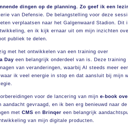
nnende dingen op de planning. Zo geef ik een lezi
erie van Defensie. De belangstelling voor deze sessi
eten verplaatsen naar het Galgenwaard Stadion. Dit 
ikkeling, en ik kijk ernaar uit om mijn inzichten ov
oot publiek te delen.
ig met het ontwikkelen van een training over
 a Day
een belangrijk onderdeel van is. Deze training
 managen van veranderingen, waarbij AI steeds meer ee
t waar ik veel energie in stop en dat aansluit bij mijn 
tegie.
oorbereidingen voor de lancering van mijn
e-book ove
d en aandacht gevraagd, en ik ben erg benieuwd naar de
ingen met
CMS
en
Brinqer
een belangrijk aandachtsp
twikkeling van mijn digitale producten.