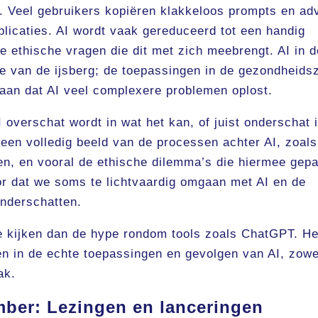
. Veel gebruikers kopiëren klakkeloos prompts en ad
mplicaties. AI wordt vaak gereduceerd tot een handig
 ethische vragen die dit met zich meebrengt. AI in d
je van de ijsberg; de toepassingen in de gezondheids
 aan dat AI veel complexere problemen oplost.
I overschat wordt in wat het kan, of juist onderschat 
een volledig beeld van de processen achter AI, zoals
en, en vooral de ethische dilemma’s die hiermee gep
r dat we soms te lichtvaardig omgaan met AI en de
nderschatten.
e kijken dan de hype rondom tools zoals ChatGPT. He
en in de echte toepassingen en gevolgen van AI, zowe
ak.
mber: Lezingen en lanceringen