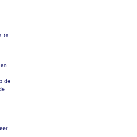
s te
pen
p de
de
weer