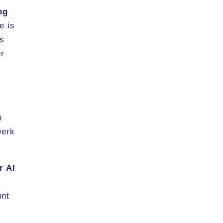
ng
e is
is
er
n
werk
r AI
unt