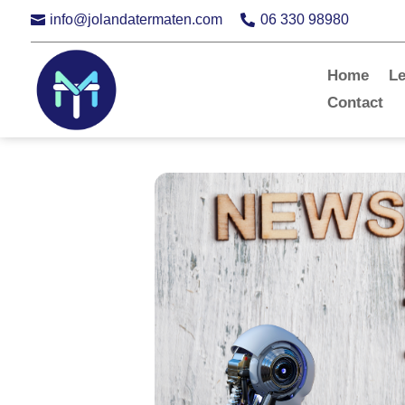
info@jolandatermaten.com
06 330 98980


Home
L
Contact