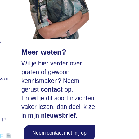
e
Meer weten?
Wil je hier verder over
praten of gewoon
 van
kennismaken? Neem
gerust
contact
op.
En wil je dit soort inzichten
vaker lezen, dan deel ik ze
in mijn
nieuwsbrief
.
ijn
Neem contact met mij op
DF