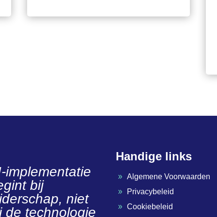
Handige links
I-implementatie
Algemene Voorwaarden
9
gint bij
Privacybeleid
9
eiderschap, niet
Cookiebeleid
9
ij de technologie