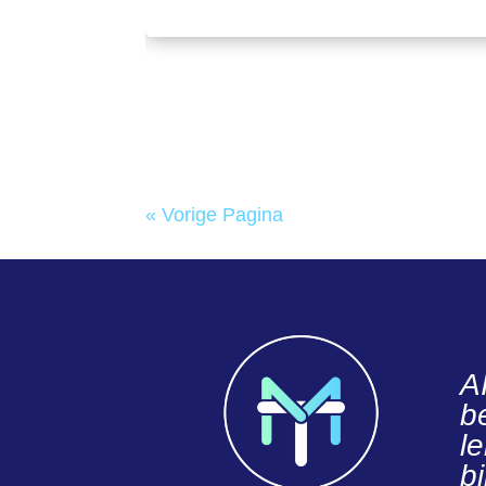
« Vorige Pagina
A
be
l
b