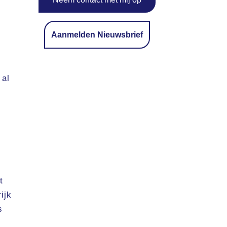
Aanmelden Nieuwsbrief
 al
t
ijk
s