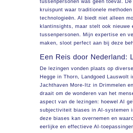
tussenpersonen was geen toeval. De 
kruispunt waar traditionele methode
technologieën. AI biedt niet alleen m
klantinsights, maar stelt ook nieuwe
tussenpersonen. Mijn expertise en 
maken, sloot perfect aan bij deze be
Een Reis door Nederland: 
De lezingen vonden plaats op divers
Hegge in Thorn, Landgoed Lauswolt in
Jachthaven More-Itz in Drimmelen en
draait om de wonderen van het menseli
aspect van de lezingen: hoewel AI ge
subjectiviteit biases in AI-systemen 
deze biases kan overnemen en waarom
eerlijke en effectieve AI-toepassinge