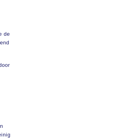
e de
rend
door
in
einig