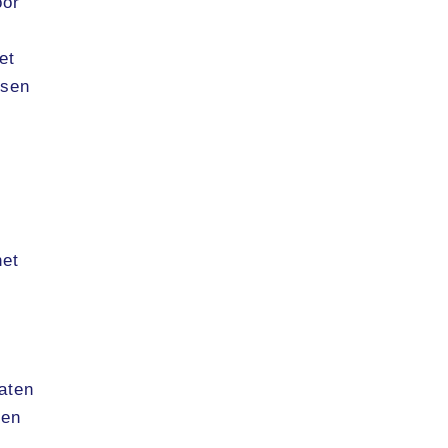
oor
et
nsen
het
e
aten
een