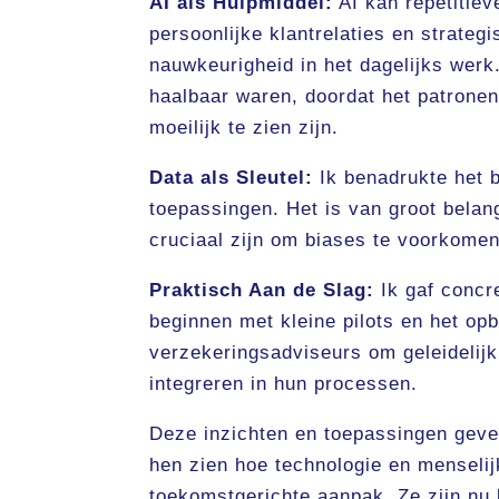
AI als Hulpmiddel:
AI kan repetitiev
persoonlijke klantrelaties en strategi
nauwkeurigheid in het dagelijks werk
haalbaar waren, doordat het patrone
moeilijk te zien zijn.
Data als Sleutel:
Ik benadrukte het b
toepassingen. Het is van groot belan
cruciaal zijn om biases te voorkomen
Praktisch Aan de Slag:
Ik gaf concre
beginnen met kleine pilots en het op
verzekeringsadviseurs om geleidelijk
integreren in hun processen.
Deze inzichten en toepassingen geve
hen zien hoe technologie en mensel
toekomstgerichte aanpak. Ze zijn nu