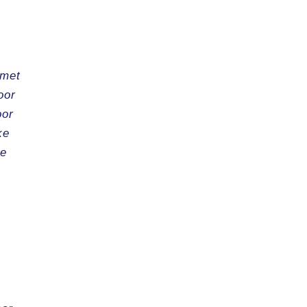
 met
oor
oor
ke
ie
e