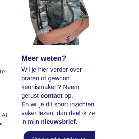
Meer weten?
Wil je hier verder over
te
praten of gewoon
kennismaken? Neem
gerust
contact
op.
En wil je dit soort inzichten
vaker lezen, dan deel ik ze
 AI
in mijn
nieuwsbrief
.
or
Neem contact met mij op