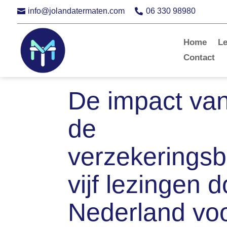
info@jolandatermaten.com
06 330 98980


Home
L
Contact
De impact van
de
verzekeringsb
vijf lezingen 
Nederland voor