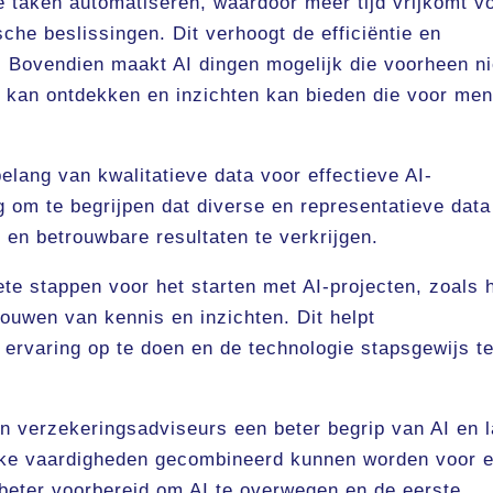
e taken automatiseren, waardoor meer tijd vrijkomt v
sche beslissingen. Dit verhoogt de efficiëntie en
. Bovendien maakt AI dingen mogelijk die voorheen ni
n kan ontdekken en inzichten kan bieden die voor me
elang van kwalitatieve data voor effectieve AI-
g om te begrijpen dat diverse en representatieve data
 en betrouwbare resultaten te verkrijgen.
te stappen voor het starten met AI-projecten, zoals 
bouwen van kennis en inzichten. Dit helpt
 ervaring op te doen en de technologie stapsgewijs t
n verzekeringsadviseurs een beter begrip van AI en l
ijke vaardigheden gecombineerd kunnen worden voor 
 beter voorbereid om AI te overwegen en de eerste