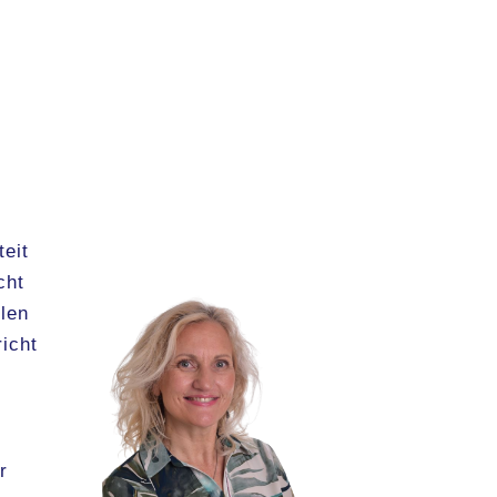
teit
cht
elen
richt
r