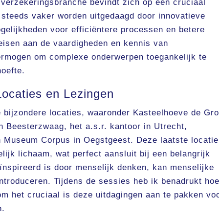
verzekeringsbranche bevindt zich op een cruciaal
n steeds vaker worden uitgedaagd door innovatieve
ogelijkheden voor efficiëntere processen en betere
 eisen aan de vaardigheden en kennis van
vermogen om complexe onderwerpen toegankelijk te
hoefte.
Locaties en Lezingen
e bijzondere locaties, waaronder Kasteelhoeve de Gro
 Beesterzwaag, het a.s.r. kantoor in Utrecht,
 Museum Corpus in Oegstgeest. Deze laatste locatie
jk lichaam, wat perfect aansluit bij een belangrijk
ïnspireerd is door menselijk denken, kan menselijke
introduceren. Tijdens de sessies heb ik benadrukt hoe
 het cruciaal is deze uitdagingen aan te pakken vo
n.