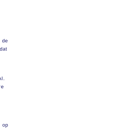
n de
dat
AI.
re
j op