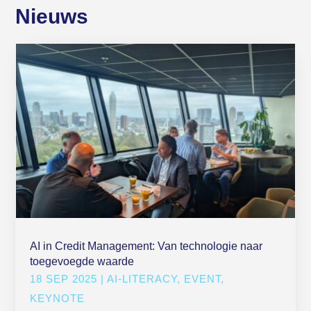
Nieuws
AI in Credit Management: Van technologie naar
toegevoegde waarde
18 SEP 2025
|
AI-LITERACY
,
EVENT
,
KEYNOTE