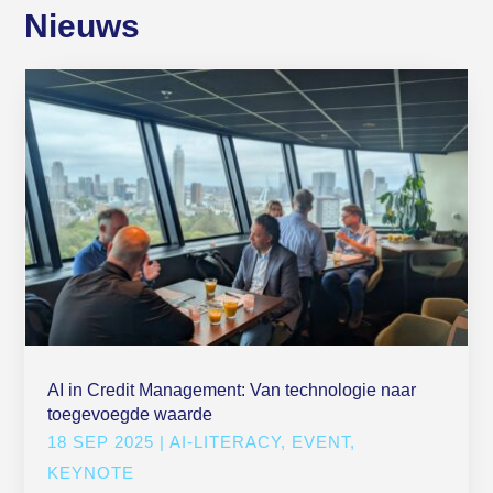
Nieuws
AI in Credit Management: Van technologie naar
toegevoegde waarde
18 SEP 2025
|
AI-LITERACY
,
EVENT
,
KEYNOTE