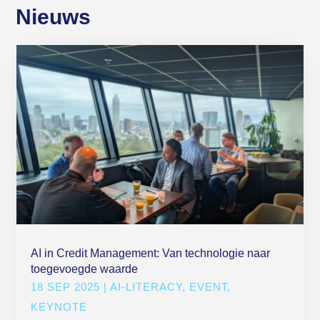
Nieuws
AI in Credit Management: Van technologie naar
toegevoegde waarde
18 SEP 2025
|
AI-LITERACY
,
EVENT
,
KEYNOTE