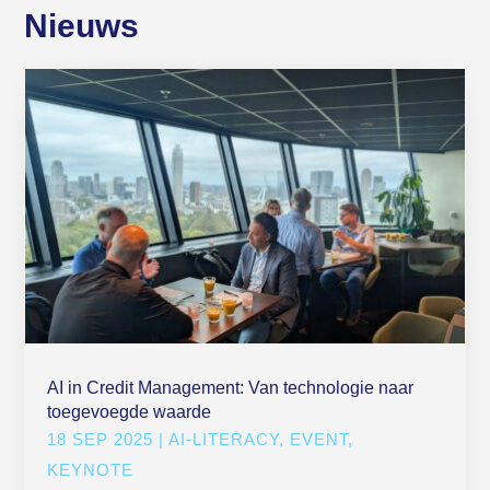
Nieuws
AI in Credit Management: Van technologie naar
toegevoegde waarde
18 SEP 2025
|
AI-LITERACY
,
EVENT
,
KEYNOTE