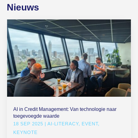
Nieuws
AI in Credit Management: Van technologie naar
toegevoegde waarde
18 SEP 2025
|
AI-LITERACY
,
EVENT
,
KEYNOTE