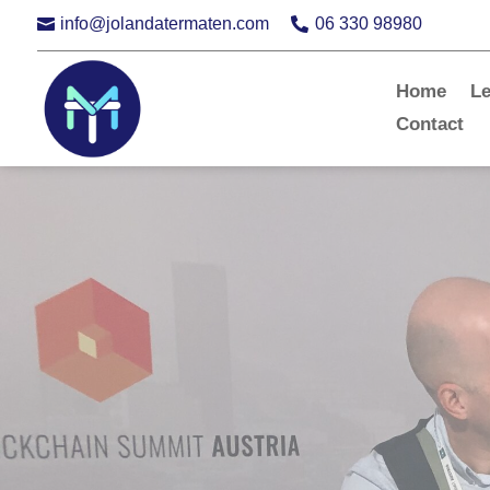
info@jolandatermaten.com
06 330 98980


Home
L
Contact