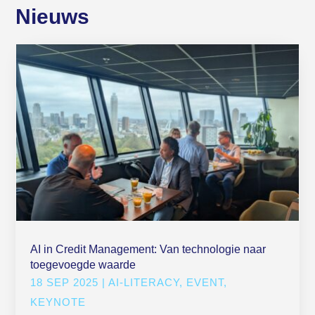
Nieuws
AI in Credit Management: Van technologie naar
toegevoegde waarde
18 SEP 2025
|
AI-LITERACY
,
EVENT
,
KEYNOTE