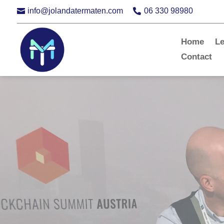
info@jolandatermaten.com
06 330 98980


Home
L
Contact