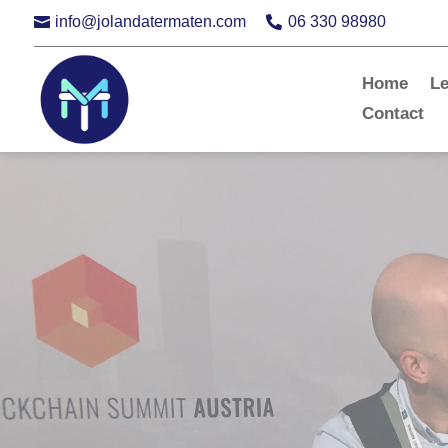
info@jolandatermaten.com
06 330 98980


Home
L
Contact