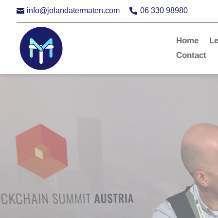
info@jolandatermaten.com
06 330 98980


Home
L
Contact